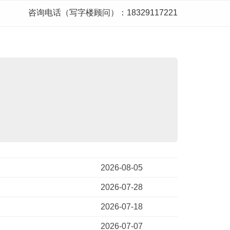
咨询电话（写字楼顾问）：18329117221
2026-08-05
2026-07-28
2026-07-18
2026-07-07