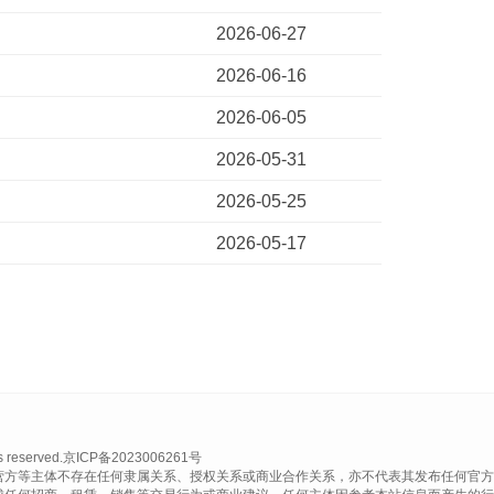
2026-06-27
2026-06-16
2026-06-05
2026-05-31
2026-05-25
2026-05-17
eserved.
京ICP备2023006261号
营方等主体不存在任何隶属关系、授权关系或商业合作关系，亦不代表其发布任何官方