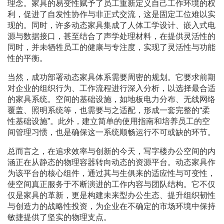
理念。家具的易变性赋予了员工重新定义自己工作环境的权
利，促进了自发性协作与非正式交流，这是固定工位难以实
现的。同时，许多动态家具集成了人体工学设计、嵌入式电
源与数据接口，甚至结合了声学处理材料，在提供灵活性的
同时，并未牺牲员工的健康与专注度，实现了灵活性与功能
性的平衡。
当然，成功部署动态家具体系需要周密的规划。它要求前期
对企业的组织行为、工作流程进行深入分析，以选择最合适
的家具系统。空间的基础设施，如地板电力分布、无线网络
覆盖、照明系统等，也需要与之适配，形成一套完整的“柔
性基础设施”。此外，建立简单的使用指南和培养员工的空
间管理习惯，也是确保这一系统顺畅运行不可或缺的环节。
总而言之，在追求效率与创新的今天，写字楼办公空间的内
涵正在从静态的物理容器转向动态的资源平台。动态家具作
为该平台的核心组件，通过其与生俱来的适应性与可变性，
使空间真正服务于不断演进的工作内容与团队结构。它不仅
仅是家具的革新，更是构建未来型办公生态、提升组织韧性
与创造力的战略性投资，为企业在不确定的市场环境中保持
敏捷提供了坚实的物理支点。