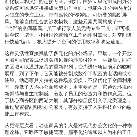
准化接口和灵活的连接方式。例如，由独立单元组成的办公
桌系统可以迅速拼接成大型协作台面，也能在几分钟内拆分
为独立的专注工位。带有滚轮的储物柜、可折叠的隔断屏
风、能够自由组合的沙发模块，这些元素共同构成了一
个“活”的空间基底。员工或行政人员无需专业工具，即可根
据会议、培训、小组讨论或独立工作的即时需求，对空间进
行快速“编程”，极大提升了空间的使用效率和响应速度。
这种灵活性直接赋能了多元化的办公场景。早晨，一个开放
区域可能配置成促进头脑风暴的环形讨论区；午饭后，同样
的区域可以通过家具的重新排列，变为进行项目演示的临时
展厅；到了下午，它又能被分割成数个半私密的电话间或专
注舱。动态家具支持的这种场景切换，不仅优化了空间利用
率，降低了人均办公面积成本，更重要的是，它通过环境的
新鲜感与自主控制感，激发了员工的创造力和协作意愿。位
于核心商务区的西湖大厦，其部分楼层便引入了此类理念，
通过配置智能移动办公家具，有效支持了入驻科技企业的敏
捷工作模式。
从更深层次看，动态家具的引入是对现代办公文化的一种物
理诠释。它呼应了敏捷管理、扁平化沟通和以人为本的工作