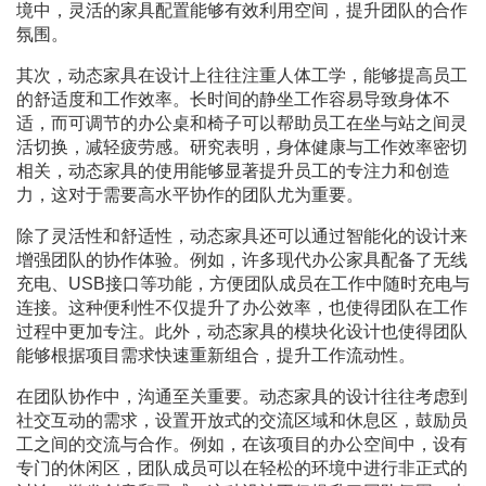
境中，灵活的家具配置能够有效利用空间，提升团队的合作
氛围。
其次，动态家具在设计上往往注重人体工学，能够提高员工
的舒适度和工作效率。长时间的静坐工作容易导致身体不
适，而可调节的办公桌和椅子可以帮助员工在坐与站之间灵
活切换，减轻疲劳感。研究表明，身体健康与工作效率密切
相关，动态家具的使用能够显著提升员工的专注力和创造
力，这对于需要高水平协作的团队尤为重要。
除了灵活性和舒适性，动态家具还可以通过智能化的设计来
增强团队的协作体验。例如，许多现代办公家具配备了无线
充电、USB接口等功能，方便团队成员在工作中随时充电与
连接。这种便利性不仅提升了办公效率，也使得团队在工作
过程中更加专注。此外，动态家具的模块化设计也使得团队
能够根据项目需求快速重新组合，提升工作流动性。
在团队协作中，沟通至关重要。动态家具的设计往往考虑到
社交互动的需求，设置开放式的交流区域和休息区，鼓励员
工之间的交流与合作。例如，在该项目的办公空间中，设有
专门的休闲区，团队成员可以在轻松的环境中进行非正式的