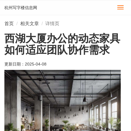
杭州写字楼信息网
切
换
导
首页
相关文章
详情页
航
西湖大厦办公的动态家具
如何适应团队协作需求
更新日期：
2025-04-08