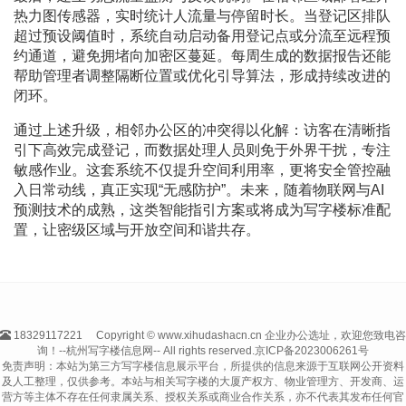
热力图传感器，实时统计人流量与停留时长。当登记区排队
超过预设阈值时，系统自动启动备用登记点或分流至远程预
约通道，避免拥堵向加密区蔓延。每周生成的数据报告还能
帮助管理者调整隔断位置或优化引导算法，形成持续改进的
闭环。
通过上述升级，相邻办公区的冲突得以化解：访客在清晰指
引下高效完成登记，而数据处理人员则免于外界干扰，专注
敏感作业。这套系统不仅提升空间利用率，更将安全管控融
入日常动线，真正实现“无感防护”。未来，随着物联网与AI
预测技术的成熟，这类智能指引方案或将成为写字楼标准配
置，让密级区域与开放空间和谐共存。
18329117221
Copyright © www.xihudashacn.cn 企业办公选址，欢迎您致电咨
询！--杭州写字楼信息网-- All rights reserved.
京ICP备2023006261号
免责声明：本站为第三方写字楼信息展示平台，所提供的信息来源于互联网公开资料
及人工整理，仅供参考。本站与相关写字楼的大厦产权方、物业管理方、开发商、运
营方等主体不存在任何隶属关系、授权关系或商业合作关系，亦不代表其发布任何官