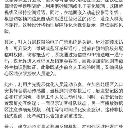
廊增设半透明隔断，利用磨砂玻璃或电子雾化玻璃，既阻断
视线又保持空间通透。同时，在地面嵌入动态投影导引线，
根据访客预约信息自动亮起通往登记区的路径，避免人群无
序穿行。这种设计将物理屏障转化为视觉提示，降低误闯风
险。
其次，引入分层权限的电子门禁系统是关键。针对高频来访
者，可升级为二维码或蓝牙感应通行，提前在预约阶段分配
临时权限。访客抵达时，系统通过短信或APP推送唯一通行
码，仅允许进入登记区及指定会客室，而数据加密区则需额
外生物识别验证。此举既减少前台人工核验时间，又确保核
心区域仅限授权人员进入。
此外，利用声光提示优化人员流动节奏。在加密处理区入口
安装静音震动传感器，当检测到访客接近时，触发登记区的
柔和灯光闪烁，提醒工作人员主动引导。同时，在登记台设
置双屏交互终端：一面显示访客排队状态，另一面播放数据
区注意事项短视频，利用等待时间强化安全意识。这种非接
触式提醒，比单纯口头告知更易被接受。
最后，建立动态流量监测与反馈机制。在相邻区域部署红外