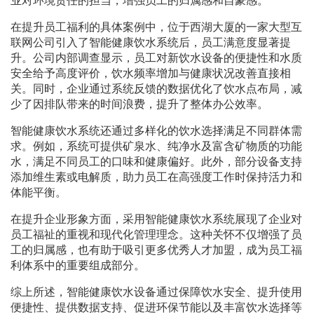
业对环境责任的担当，增强员工的归属感和自豪感。
在提升员工福利的具体案例中，位于西湖大厦的一家大型互
联网公司引入了智能健康饮水系统后，员工满意度显著提
升。公司内部调查显示，员工对新饮水设备的便捷性和水质
安全给予高度评价，饮水频率增加与健康状况改善直接相
关。同时，企业通过系统反馈的数据优化了饮水点布局，减
少了因排队带来的时间浪费，提升了整体办公效率。
智能健康饮水系统还通过多样化的饮水选择满足不同群体需
求。例如，系统可提供矿泉水、纯净水及富含矿物质的功能
水，满足不同员工的口味和健康偏好。此外，部分设备支持
添加维生素或电解质，助力员工在高强度工作时保持活力和
体能平衡。
在提升企业形象方面，采用智能健康饮水系统展现了企业对
员工福祉的重视和现代化管理理念。这种关怀不仅增强了员
工的归属感，也有助于吸引更多优秀人才加盟，成为员工福
利体系中的重要组成部分。
综上所述，智能健康饮水设备通过保障饮水安全、提升使用
便捷性、提供数据支持、促进环保节能以及丰富饮水选择等