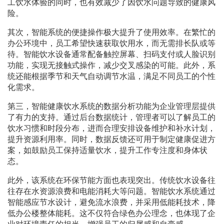
工饮水体验的同时，也有效减少了因饮水问题导致的健康风
险。
其次，智能系统的便捷操作极大提升了使用效率。在繁忙的
办公环境中，员工希望快速获取饮用水，而无需排长队或等
待。智能饮水设备通常配备触控屏幕、扫码支付或人脸识别
功能，实现无接触式操作，减少交叉感染的可能。此外，系
统还能根据季节和天气自动调节水温，满足不同员工的个性
化需求。
第三，智能健康饮水系统的数据分析功能为企业管理层提供
了有力的支持。通过后台数据统计，管理者可以了解员工的
饮水习惯和时段分布，进而合理安排设备维护和补水计划，
提升资源利用率。同时，数据反馈还可用于制定健康促进方
案，如鼓励员工保持适量饮水，提升工作专注度和身体状
态。
此外，该系统在环保节能方面也表现突出。传统饮水设备往
往存在水资源浪费和电能消耗大等问题。智能饮水系统通过
智能感应节水设计，避免流水浪费，并采用低能耗技术，降
低办公楼整体能耗。这不仅符合绿色办公理念，也体现了企