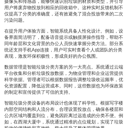
摄像头和传感器，能够快速识别垃圾的材质和类型，并引导
用户将废弃物投放到相应的回收箱中。这种实时反馈机制不
仅提高了分类的准确度，还有效避免了混合投放带来的二次
污染问题。
在提升用户体验方面，智能系统具备人性化设计。例如，设
备界面简洁明了，配备语音提示或触摸屏操作指导，帮助不
同年龄层和文化背景的办公人员快速掌握分类方法。部分系
统还支持手机App连接，用户可实时查看个人或团队的分类
表现，激发环保积极性，形成良好的办公氛围。
数据管理是智能垃圾分类方案的另一大亮点。系统通过云端
平台收集和分析垃圾投放数据，为物业管理和企业运营提供
科学依据。管理者可以根据数据报告调整垃圾收运频率，优
化资源配置，降低运营成本。同时，这些数据也为环保政策
的制定和宣传提供了可信的支持。
智能垃圾分类设备的布局设计也体现了科学性。根据写字楼
内部空间结构和人流分布，合理设置投放点，确保各楼层和
公共区域均覆盖到位，避免因距离过远造成的分类不便。例
如，在西湖大厦中，系统通过精准的点位规划，实现了垃圾