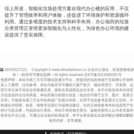
综上所述，智能化垃圾处理方案在现代办公楼的应用，不仅
提升了管理效率和用户体验，还促进了环境保护和资源循环
利用。通过多维度的技术支持和科学布局，办公场所的垃圾
分类管理正变得更加智能化与人性化，为绿色办公环境的建
设提供了坚实保障。
18329117221
Copyright © www.xihudashacn.cn 企业办公选址，欢迎您致电咨
询！--杭州写字楼信息网-- All rights reserved.
京ICP备2023006261号
免责声明：本站为第三方写字楼信息展示平台，所提供的信息来源于互联网公开资料
及人工整理，仅供参考。本站与相关写字楼的大厦产权方、物业管理方、开发商、运
营方等主体不存在任何隶属关系、授权关系或商业合作关系，亦不代表其发布任何官
方信息或作出任何承诺。本站所展示的部分信息（包括但不限于文字、图片、联系方
式等）可能来自第三方合作机构或广告展示内容，仅用于信息参考及展示之目的，不
构成任何招商、租赁、销售等交易行为或商业建议。任何主体因参考本站信息而产生
的行为及后果，均由其自行承担，本站不承担相关责任。如相关权利人认为本页面内
容存在不当之处，可通过合法途径联系处理，本平台将在核实后及时配合调整或删除
相关内容，非常感谢。